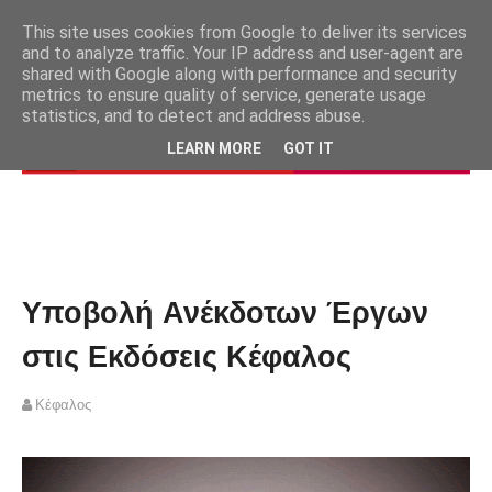
This site uses cookies from Google to deliver its services
and to analyze traffic. Your IP address and user-agent are
shared with Google along with performance and security
metrics to ensure quality of service, generate usage
statistics, and to detect and address abuse.
LEARN MORE
GOT IT
Υποβολή Ανέκδοτων Έργων
στις Εκδόσεις Κέφαλος
Κέφαλος