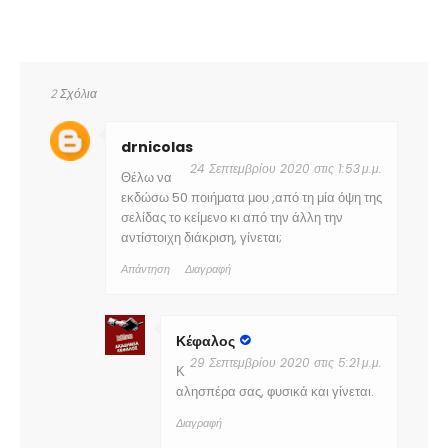
2 Σχόλια
drnicolas
24 Σεπτεμβρίου 2020 στις 1:53 μ.μ.
Θέλω να
εκδώσω 50 ποιήματα μου ,από τη μία όψη της
σελίδας το κείμενο κι από την άλλη την
αντίστοιχη διάκριση, γίνεται;
Απάντηση
Διαγραφή
Κέφαλος
29 Σεπτεμβρίου 2020 στις 5:21 μ.μ.
Κ
αλησπέρα σας, φυσικά και γίνεται.
Διαγραφή