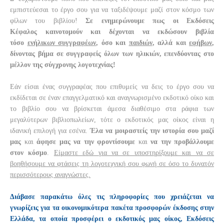
εμπιστεύεσαι το έργο σου για να ταξιδέψουμε μαζί στον κόσμο των
φίλων του βιβλίου!
Σε ενημερώνουμε πως οι
Εκδόσεις
Κέφαλος
καινοτομούν και δέχονται να εκδώσουν βιβλία
τόσο
ενήλικων συγγραφέων
, όσο και
παιδιών
, αλλά και
εφήβων
,
δίνοντας βήμα σε συγγραφείς όλων των ηλικιών, επενδύοντας στο
μέλλον της σύγχρονης λογοτεχνίας!
Εάν είσαι ένας συγγραφέας που επιθυμείς να δεις το έργο σου να
εκδίδεται σε έναν επαγγελματικό και αναγνωρισμένο εκδοτικό οίκο και
το βιβλίο σου να βρίσκεται άμεσα διαθέσιμο στα ράφια των
μεγαλύτερων βιβλιοπωλείων, τότε ο εκδοτικός μας οίκος είναι η
ιδανική επιλογή για εσένα.
Έλα να μοιραστείς την ιστορία σου μαζί
μας
και
άφησε μας να την φροντίσουμε
και
να την προβάλλουμε
στον κόσμο
.
Είμαστε εδώ για να σε υποστηρίξουμε και να σε
βοηθήσουμε να φτάσεις τη λογοτεχνική σου φωνή σε όσο το δυνατόν
περισσότερους αναγνώστες.
Διάβασε παρακάτω όλες τις πληροφορίες που χρειάζεται να
γνωρίζεις για τα οικονομικότερα πακέτα προσφορών έκδοσης στην
Ελλάδα, τα οποία προσφέρει ο εκδοτικός μας οίκος, Εκδόσεις