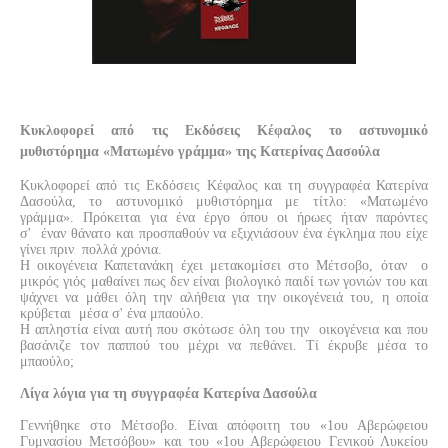
Κυκλοφορεί από τις Εκδόσεις Κέφαλος το αστυνομικό
μυθιστόρημα «Ματωμένο γράμμα» της Κατερίνας Δασούλα
Κυκλοφορεί από τις Εκδόσεις Κέφαλος και τη συγγραφέα Κατερίνα
Δασούλα, το αστυνομικό μυθιστόρημα με τίτλο: «Ματωμένο
γράμμα». Πρόκειται για ένα έργο όπου οι ήρωες ήταν παρόντες
σ'
έναν θάνατο και προσπαθούν να εξιχνιάσουν ένα έγκλημα που είχε
γίνει πριν
πολλά χρόνια.
Η οικογένεια Καπετανάκη έχει μετακομίσει στο Μέτσοβο, όταν
ο
μικρός γιός μαθαίνει πως δεν είναι βιολογικό παιδί των γονιών του και
ψάχνει να μάθει όλη την αλήθεια για την οικογένειά του, η οποία
κρύβεται
μέσα σ' ένα μπαούλο.
Η απληστία είναι αυτή που σκότωσε όλη του την
οικογένεια και που
βασάνιζε τον παππού του μέχρι να πεθάνει. Τί έκρυβε μέσα το
μπαούλο;
Λίγα λόγια για τη συγγραφέα Κατερίνα Δασούλα
Γεννήθηκε στο Μέτσοβο. Είναι απόφοιτη του «1ου Αβερώφειου
Γυμνασίου Μετσόβου» και του «1ου Αβερώφειου Γενικού Λυκείου