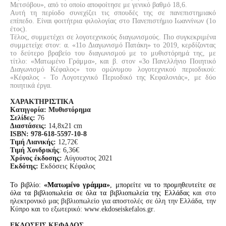
Μετσόβου», από το οποίο αποφοίτησε με γενικό βαθμό 18,6.
Αυτή τη περίοδο συνεχίζει τις σπουδές της σε πανεπιστημιακό
επίπεδο. Είναι φοιτήτρια φιλολογίας στο Πανεπιστήμιο Ιωαννίνων (1ο
έτος).
Τέλος, συμμετέχει σε λογοτεχνικούς διαγωνισμούς. Πιο συγκεκριμένα
συμμετείχε στον: α. «11ο Διαγωνισμό Πατάκη» το 2019, κερδίζοντας
το δεύτερο βραβείο του διαγωνισμού με το μυθιστόρημά της, με
τίτλο: «Ματωμένο Γράμμα», και β. στον «3ο Πανελλήνιο Ποιητικό
Διαγωνισμό Κέφαλος» του ομώνυμου λογοτεχνικού περιοδικού:
«Κέφαλος - Το Λογοτεχνικό Περιοδικό της Κεφαλονιάς», με δύο
ποιητικά έργα.
ΧΑΡΑΚΤΗΡΙΣΤΙΚΑ
Κατηγορία:
Μυθιστόρημα
Σελίδες:
76
Διαστάσεις:
14,8
x
21
cm
ISBN:
978-618-5597-10-8
Τιμή Λιανικής:
12,72€
Τιμή Χονδρικής
: 6,36€
Χρόνος έκδοσης:
Αύγουστος 2021
Εκδότης:
Εκδόσεις Κέφαλος
Το βιβλίο:
«Ματωμένο γράμμα»
,
μπορείτε να το προμηθευτείτε σε
όλα τα βιβλιοπωλεία σε όλα τα βιβλιοπωλεία της Ελλάδας
και στο
ηλεκτρονικό μας βιβλιοπωλείο για αποστολές σε όλη την Ελλάδα, την
Κύπρο και το εξωτερικό:
www
.
ekdoseiskefalos
.
gr
.
ΕΚΔΟΣΕΙΣ ΚΕΦΑΛΟΣ