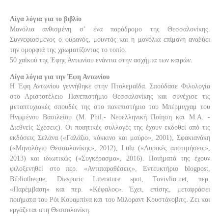
Λίγα λόγια για το βιβλίο
Μανόλια ανθισμένη σ’ ένα παράδρομο της Θεσσαλονίκης.
Συννεφιασμένος ο ουρανός, μουντός και η μανόλια επίμονη αναδύει
την ομορφιά της χρωματίζοντας το τοπίο.
50 χαϊκού της Έφης Αντωνίου ενάντια στην ασχήμια των καιρών.
Λίγα λόγια για την Έφη Αντωνίου
Η Έφη Αντωνίου γεννήθηκε στην Πτολεμαΐδα. Σπούδασε Φιλολογία
στο Αριστοτέλειο Πανεπιστήμιο Θεσσαλονίκης και συνέχισε τις
μεταπτυχιακές σπουδές της στο πανεπιστήμιο του Μπέρμιγχαμ του
Ηνωμένου Βασιλείου (M. Phil.- Νεοελληνική Ποίηση και M.A. -
Διεθνείς Σχέσεις). Οι ποιητικές συλλογές της έχουν εκδοθεί από τις
εκδόσεις Σελάνα («Γαλάζιο, κόκκινο και μαύρο», 2001), Σφακιανάκη
(«Μηνολόγιο Θεσσαλονίκης», 2012), Lulu («Λυρικές αποτιμήσεις»,
2013) και ιδιωτικώς («Συγκέρασμα», 2016). Ποιήματά της έχουν
φιλοξενηθεί στο περ. «Αντιπαραθέσεις», Εντευκτήριο blogpost,
Bibliotheque, Diasporic Literature spot, Tovivlio.net, περ.
«Παρέμβαση» και περ. «Κέφαλος». Έχει, επίσης, μεταφράσει
ποιήματα του Ρόι Κουαμπίνα και του Μίλοραντ Κρυστάνοβιτς. Ζει και
εργάζεται στη Θεσσαλονίκη.