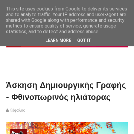
This site uses cookies from Google to deliver its services
and to analyze traffic. Your IP address and user-agent are
shared with Google along with performance and security
metrics to ensure quality of service, generate usage
statistics, and to detect and address abuse.
LEARN MORE
GOT IT
Άσκηση Δημιουργικής Γραφής
- Φθινοπωρινός ηλιάτορας
Κέφαλος