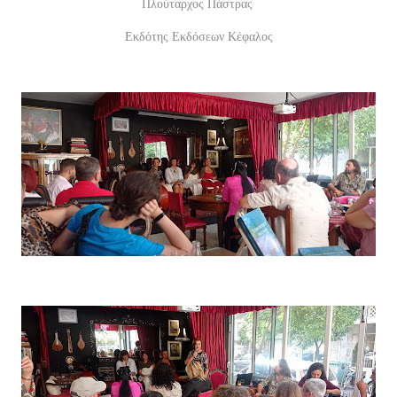
Πλούταρχος Πάστρας
Εκδότης Εκδόσεων Κέφαλος