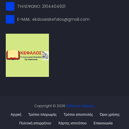
ΤΗΛΕΦΩΝΟ: 2104404921
E-MAIL: ekdoseiskefalos@gmail.com
Copyright ©
2026
Εκδόσεις Κέφαλος
Αρχική
Τρόποι πληρωμής
Τρόποι αποστολής
Όροι χρήσης
Πολιτική απορρήτου
Χάρτης ιστοτόπου
Επικοινωνία