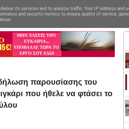
eliver its services and to analyze traffic. Your IP address and 
ΟΣ
ΒΙΒΛΙΟΠΩΛΕΙΟ ΚΕΦΑΛΟΣ
ΥΠΟΒΟΛΗ ΕΡΓΟΥ
ΚΑΤΑΛΟΓΟΣ ΒΙΒΛ
ormance and security metrics to ensure quality of service, gen
abuse.
κδήλωση παρουσίασης του
ιγκάρι που ήθελε να φτάσει το
ούλου