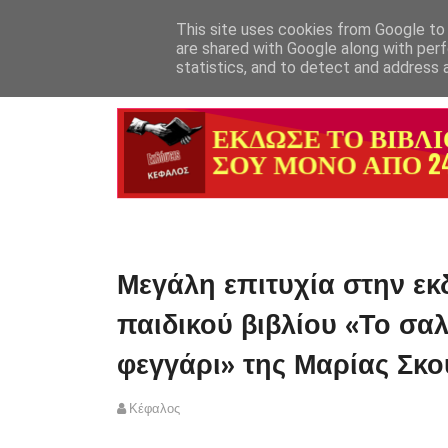
This site uses cookies from Google to d
HOME
ΕΚΔΟΤΙΚΟΣ ΟΙΚ
are shared with Google along with perf
statistics, and to detect and address 
Μεγάλη επιτυχία στην ε
παιδικού βιβλίου «Το σαλ
φεγγάρι» της Μαρίας Σκ
Κέφαλος