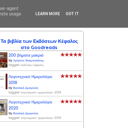
user-agent
ΙΩΝ
ΣΥΝΕΡΓΑΖΟΜΕΝΑ ΒΙΒΛΙΟΠΩΛΕΙΑ
ΕΠΙΚΟΙΝΩΝΙΑ
erate usage
LEARN MORE
GOT IT
Τα βιβλία των Εκδόσεων Κέφαλος
στο Goodreads
200 βήματα μακριά
by
Χρήστος Ντικμπασάνης
tagged: εκδόσεις-κέφαλος
Λογοτεχνικό Ημερολόγιο
2019
by
Βασιλική Δραγούνη
tagged: λογοτεχνικό-ημερολόγιο-2019
Λογοτεχνικό Ημερολόγιο
2020
by
Βασιλική Δραγούνη
tagged: λογοτεχνικό-ημερολόγιο-2019