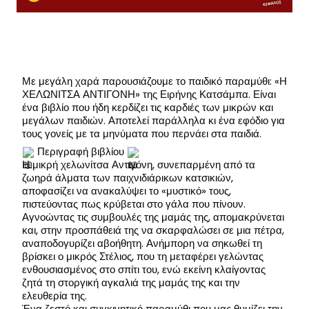
Με
μεγάλη χαρά παρουσιάζουμε το παιδικό παραμύθι: «Η
ΧΕΛΩΝΙΤΣΑ ΑΝΤΙΓΟΝΗ» της Ειρήνης Κατσάμπα. Είναι
ένα βιβλίο που ήδη κερδίζει τις καρδιές των μικρών και
μεγάλων παιδιών. Αποτελεί παράλληλα κι ένα εφόδιο για
τους γονείς με τα μηνύματα που περνάει στα παιδιά.
Περιγραφή βιβλίου
Η μικρή χελωνίτσα Αντιγόνη, συνεπαρμένη από τα
ζωηρά άλματα των παιχνιδιάρικων κατσικιών,
αποφασίζει να ανακαλύψει το «μυστικό» τους,
πιστεύοντας πως κρύβεται στο γάλα που πίνουν.
Αγνοώντας τις συμβουλές της μαμάς της, απομακρύνεται
και, στην προσπάθειά της να σκαρφαλώσει σε μια πέτρα,
αναποδογυρίζει αβοήθητη. Ανήμπορη να σηκωθεί τη
βρίσκει ο μικρός Στέλιος, που τη μεταφέρει γελώντας
ενθουσιασμένος στο σπίτι του, ενώ εκείνη κλαίγοντας
ζητά τη στοργική αγκαλιά της μαμάς της και την
ελευθερία της.
Ένα ζεστό και συγκινητικό παραμύθι που μας θυμίζει την