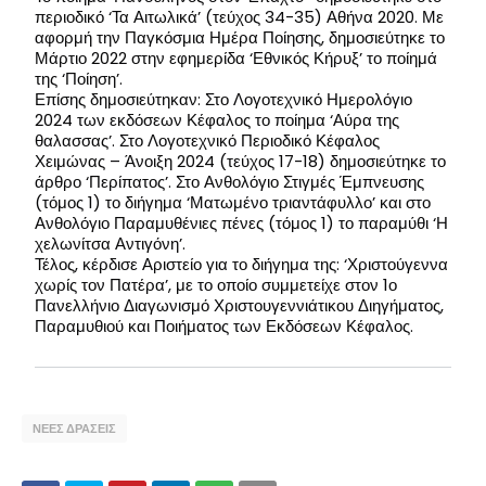
περιοδικό ‘Τα Αιτωλικά’ (τεύχος 34-35) Αθήνα 2020. Με
αφορμή την Παγκόσμια Ημέρα Ποίησης, δημοσιεύτηκε το
Μάρτιο 2022 στην εφημερίδα ‘Εθνικός Κήρυξ’ το ποίημά
της ‘Ποίηση’.
Επίσης δημοσιεύτηκαν: Στο Λογοτεχνικό Ημερολόγιο
2024 των εκδόσεων Κέφαλος το ποίημα ‘Αύρα της
θαλασσας’. Στο Λογοτεχνικό Περιοδικό Κέφαλος
Χειμώνας – Άνοιξη 2024 (τεύχος 17-18) δημοσιεύτηκε το
άρθρο ‘Περίπατος’. Στο Ανθολόγιο Στιγμές Έμπνευσης
(τόμος 1) το διήγημα ‘Ματωμένο τριαντάφυλλο’ και στο
Ανθολόγιο Παραμυθένιες πένες (τόμος 1) το παραμύθι ‘Η
χελωνίτσα Αντιγόνη’.
Τέλος, κέρδισε Αριστείο για το διήγημα της: ‘Χριστούγεννα
χωρίς τον Πατέρα’, με το οποίο συμμετείχε στον 1ο
Πανελλήνιο Διαγωνισμό Χριστουγεννιάτικου Διηγήματος,
Παραμυθιού και Ποιήματος των Εκδόσεων Κέφαλος.
ΝΕΕΣ ΔΡΑΣΕΙΣ