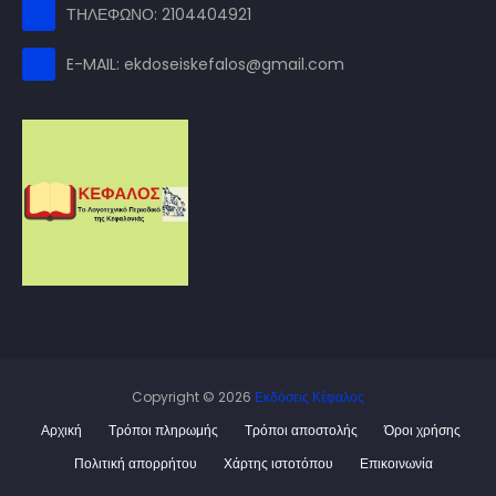
ΤΗΛΕΦΩΝΟ: 2104404921
E-MAIL: ekdoseiskefalos@gmail.com
Copyright ©
2026
Εκδόσεις Κέφαλος
Αρχική
Τρόποι πληρωμής
Τρόποι αποστολής
Όροι χρήσης
Πολιτική απορρήτου
Χάρτης ιστοτόπου
Επικοινωνία