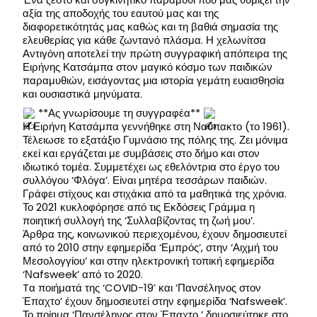
αξία της αποδοχής του εαυτού μας και της
διαφορετικότητάς μας καθώς και τη βαθιά σημασία της
ελευθερίας για κάθε ζωντανό πλάσμα. Η χελωνίτσα
Αντιγόνη αποτελεί την πρώτη συγγραφική απόπειρα της
Ειρήνης Κατσάμπα στον μαγικό κόσμο των παιδικών
παραμυθιών, εισάγοντας μια ιστορία γεμάτη ευαισθησία
και ουσιαστικά μηνύματα.
**Ας γνωρίσουμε τη συγγραφέα**
Η Ειρήνη Κατσάμπα γεννήθηκε στη Ναύπακτο (το 1961).
Τέλειωσε το εξατάξιο Γυμνάσιο της πόλης της. Ζει μόνιμα
εκεί και εργάζεται με συμβάσεις στο δήμο και στον
ιδιωτικό τομέα. Συμμετέχει ως εθελόντρια στο έργο του
συλλόγου ‘Φλόγα’. Είναι μητέρα τεσσάρων παιδιών.
Γράφει στίχους και στιχάκια από τα μαθητικά της χρόνια.
Το 2021 κυκλοφόρησε από τις Εκδόσεις Γράμμα η
ποιητική συλλογή της ‘Συλλαβίζοντας τη ζωή μου’.
Άρθρα της, κοινωνικού περιεχομένου, έχουν δημοσιευτεί
από το 2010 στην εφημερίδα ‘Εμπρός’, στην ‘Αιχμή του
Μεσολογγίου’ και στην ηλεκτρονική τοπική εφημερίδα
‘Νafsweek’ από το 2020.
Tα ποιήματά της ‘COVID-19’ και ‘Πανσέληνος στον
Έπαχτο’ έχουν δημοσιευτεί στην εφημερίδα ‘Nafsweek’.
Το ποίημα ‘Πανσέληνος στον Έπαχτο ’ δημοσιεύτηκε στο