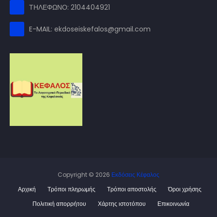
ΤΗΛΕΦΩΝΟ: 2104404921
E-MAIL: ekdoseiskefalos@gmail.com
Copyright ©
2026
Εκδόσεις Κέφαλος
Αρχική
Τρόποι πληρωμής
Τρόποι αποστολής
Όροι χρήσης
Πολιτική απορρήτου
Χάρτης ιστοτόπου
Επικοινωνία