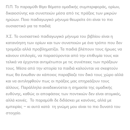
Π.Π. Το παραμύθι θίγει θέματα ομαδικής συμπεριφοράς, ορίων,
δικαιοσύνης και συνεπειών μέσα από τις πράξεις των μικρών
ηρώων. Ποιο παιδαγωγικό μήνυμα θεωρείτε ότι είναι το πιο
ουσιαστικό για τα παιδιά;
Χ.Σ. Το ουσιαστικό παιδαγωγικό μήνυμα του βιβλίου είναι η
κατανόηση των ορίων και των συνεπειών με ένα τρόπο που δεν
τρομάζει αλλά προβληματίζει. Τα παιδιά βλέπουν τους ήρωες να
κάνουν επιλογές, να παρασύρονται από την επιθυμία τους και
τελικά να έρχονται αντιμέτωποι με τις συνέπειες των πράξεων
τους. Μέσα από την ιστορία τα παιδιά καλούνται να σκεφτούν
πως θα ένιωθαν αν κάποιος παραβίαζε τον δικό τους χώρο αλλά
και να αντιληφθούν πως οι πράξεις μας επηρεάζουν τους
άλλους. Παράλληλα αναδεικνύεται η σημασία της ομαδικής
ευθύνης, καθώς οι αποφάσεις των ποντικιών δεν είναι ατομικές,
αλλά κοινές. Το παραμύθι δε διδάσκει με κανόνες, αλλά με
εμπειρίες – κι αυτό κατά τη γνώμη μου είναι το πιο δυνατό του
στοιχείο.