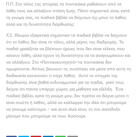
Π.Π. Στο τέλος της ιστορίας τα ποντικάκια μαθαίνουν από τα
λάθη τους και αλλάζουν στάση ζωής. Πόσο σημαντικό είναι, κατά
τη γνώμη σας, τα παιδικά βιβλία να δείχνουν όχι μόνο το λάθος
αλλά και τη δυνατότητα διόρθωσης;
Χ.Σ. Θεωρώ εξαιρετικά σημαντικό τα παιδικά βιβλία να δείχνουν
ότι το λάθος δεν είναι το τέλος, αλλά μέρος της διαδρομής. Τα
παιδιά χρειάζεται να βλέπουν ήρωες που δεν είναι τέλειοι, που
κάνουν λάθη, αλλά έχουν τη δυνατότητα να τα αναγνωρίσουν και
να αλλάξουν. Στο «Ποντικοκυνηγητό» τα ποντικάκια δεν
τιμωρούνται. Απλώς βιώνουν τις συνέπειες και μέσα από αυτή τη
διαδικασία κατανοούν τι πήγε λάθος. Αυτό το στοιχείο της
διόρθωσης είναι βαθιά ενδυναμωτικό για τα παιδιά, γιατί τους
δείχνει ότι πάντα υπάρχει χώρος για μάθηση και εξέλιξη. Ένα
παιδικό βιβλίο, κατά τη γνώμη μου, δεν πρέπει να δείχνει μόνο τι
είναι σωστό ή λάθος, αλλά να καλλιεργεί την ιδέα ότι μπορούμε
να γίνουμε καλύτεροι – και αυτό είναι ίσως το πιο αισιόδοξο
μήνυμα που μπορούμε να τους δώσουμε.